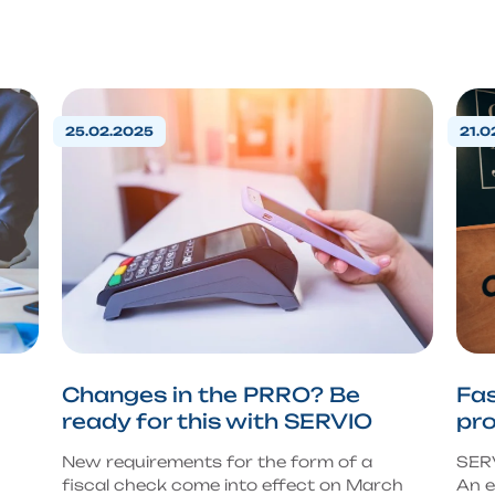
25.02.2025
21.0
Changes in the PRRO? Be
Fa
ready for this with SERVIO
pro
New requirements for the form of a
SER
fiscal check come into effect on March
An e