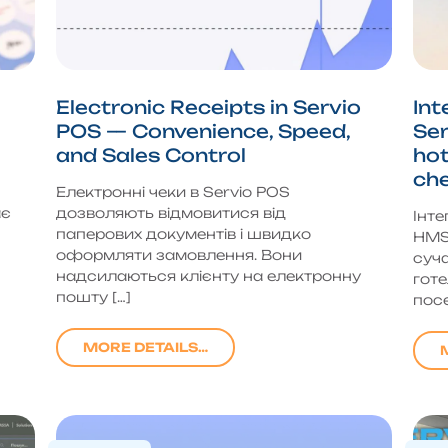
Electronic Receipts in Servio
Int
POS — Convenience, Speed,
Se
and Sales Control
hot
che
Електронні чеки в Servio POS
ає
дозволяють відмовитися від
Інте
паперових документів і швидко
HMS 
оформляти замовлення. Вони
суча
надсилаються клієнту на електронну
готе
пошту […]
посе
MORE DETAILS…