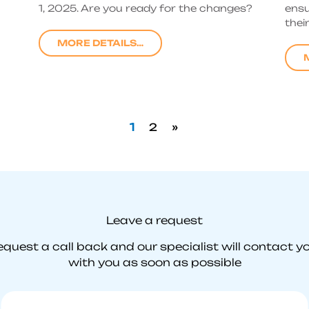
1, 2025. Are you ready for the changes?
ensu
thei
MORE DETAILS…
1
2
»
Leave a request
equest a call back and our specialist will contact yo
with you as soon as possible