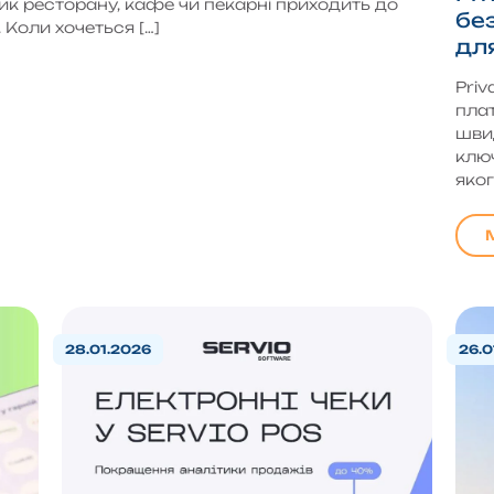
ик ресторану, кафе чи пекарні приходить до
бе
 Коли хочеться […]
дл
Priv
плат
швид
ключ
яког
28.01.2026
26.0