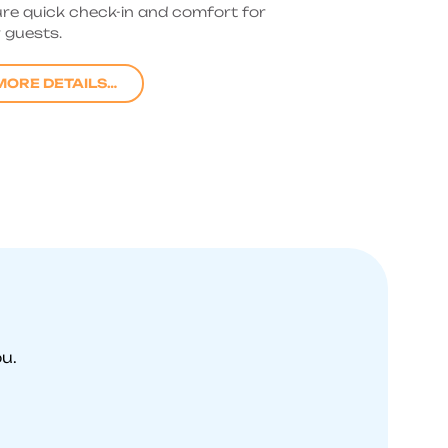
re quick check-in and comfort for
r guests.
MORE DETAILS…
u.