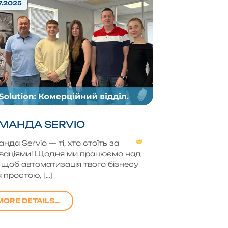
7.2025
МАНДА SERVIO
нда Servio — ті, хто стоїть за
оваціями! Щодня ми працюємо над
 щоб автоматизація твого бізнесу
 простою, […]
MORE DETAILS…