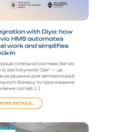
egration with Diya: how
rvio HMS automates
el work and simplifies
ck-in
грація готельної системи Servio
із застосунком “Дія” — це
сне рішення для автоматизації
льного бізнесу та прискорення
лення гостей. […]
MORE DETAILS…