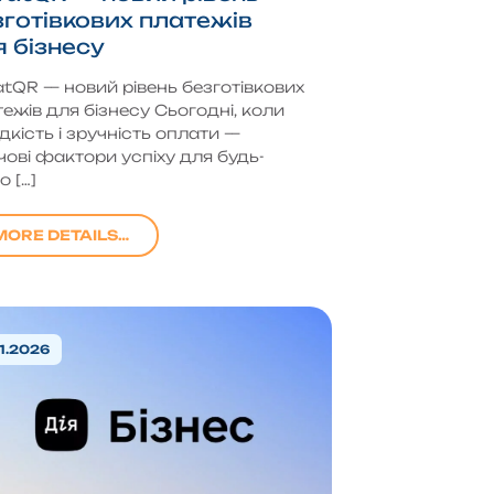
зготівкових платежів
я бізнесу
atQR — новий рівень безготівкових
ежів для бізнесу Сьогодні, коли
кість і зручність оплати —
ові фактори успіху для будь-
о […]
MORE DETAILS…
1.2026