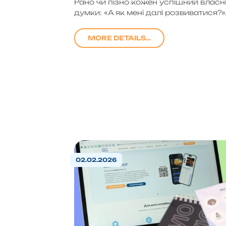
Рано чи пізно кожен успішний власн
думки: «А як мені далі розвиватися?».
MORE DETAILS…
02.02.2026