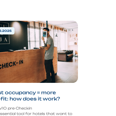
2.2025
st occupancy = more
fit: how does it work?
VIO pre-Checkin
ssential tool for hotels that want to