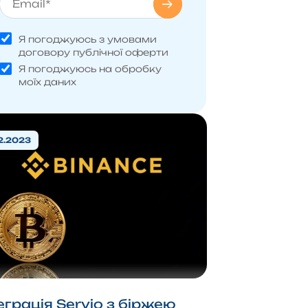
Я погоджуюсь з умовами
договору публічної оферти
Я погоджуюсь на обробку
моїх даних
2.2023
еграція Servio з біржею