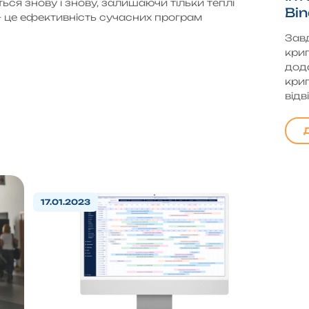
ься знову і знову, залишаючи тільки теплі
Bi
 — це ефективність сучасних програм
Завд
кри
дод
кри
відв
17.01.2023