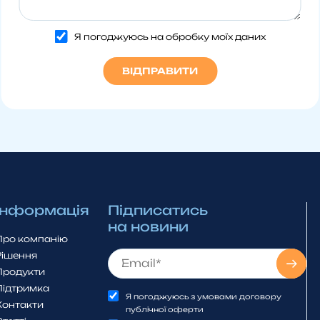
Я погоджуюсь на обробку моїх даних
Інформація
Підписатись
на новини
Про компанію
Рішення
Продукти
Підтримка
Я погоджуюсь з умовами договору
Контакти
публічної оферти