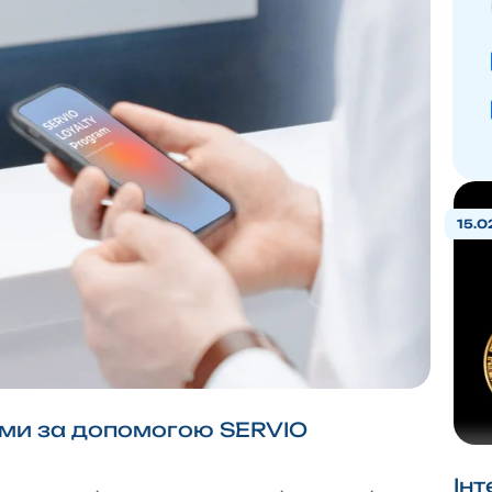
15.0
тями за допомогою SERVIO
Інт