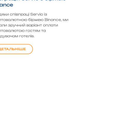
nance
яки співпраці Servio із
птовалютною біржею Binance, ми
али зручний варіант оплати
птовалютою гостям та
ідувачам готелів.
ДЕТАЛЬНІШЕ