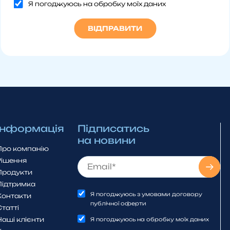
Я погоджуюсь на обробку моїх даних
Інформація
Підписатись
на новини
Про компанію
Рішення
Продукти
Підтримка
Я погоджуюсь з умовами договору
Контакти
публічної оферти
Статті
Наші клієнти
Я погоджуюсь на обробку моїх даних