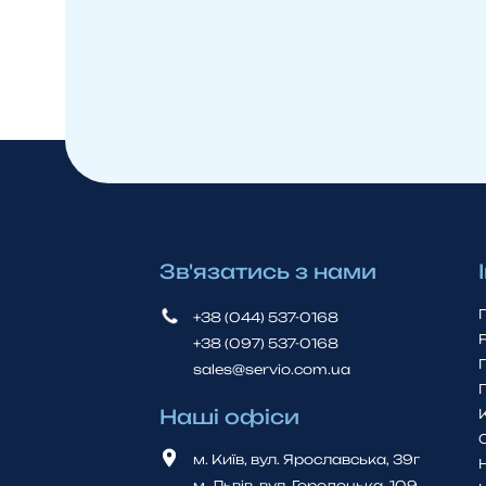
Зв'язатись з нами
+38 (044) 537-0168
+38 (097) 537-0168
sales@servio.com.ua
Наші офіси
м. Київ, вул. Ярославська, 39г
м. Львiв, вул. Городоцька, 109