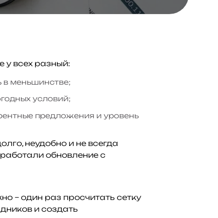
 у всех разный:
ь в меньшинстве;
огодных условий;
рентные предложения и уровень
лго, неудобно и не всегда
азработали обновление с
но – один раз просчитать сетку
здников и создать