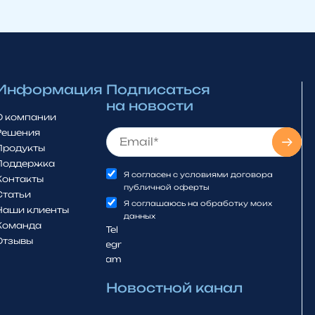
Информация
Подписаться
на новости
О компании
Решения
Продукты
Поддержка
Я согласен с условиями договора
Контакты
публичной оферты
Статьи
Я соглашаюсь на обработку моих
Наши клиенты
данных
Команда
Tel
Отзывы
egr
am
Новостной канал