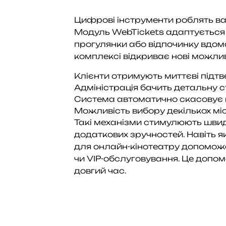
Цифрові інструменти роблять ваш
Модуль WebTickets адаптується п
прогулянки або відпочинку вдом
комплексі відкриває нові можлив
Клієнти отримують миттєві підт
Адміністрація бачить детальну 
Система автоматично скасовує н
Можливість вибору декількох м
Такі механізми стимулюють швид
додаткових зручностей. Навіть 
для онлайн-кінотеатру допоможе
чи VIP-обслуговування. Це допо
довгий час.