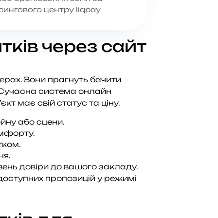
ингового центру liqpay
ків через сайт
жерах. Вони прагнуть бачити
 Сучасна система онлайн
кт має свій статус та ціну.
йну або сцени.
омфорту.
тком.
ня.
вень довіри до вашого закладу.
доступних пропозицій у режимі