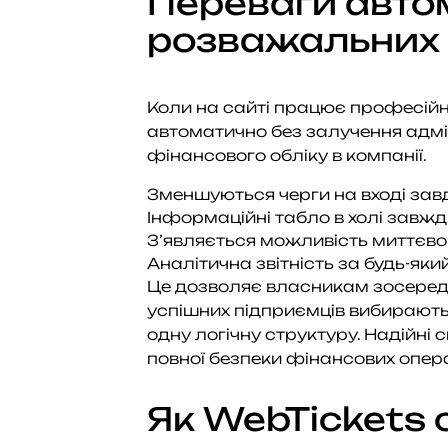
Переваги автом
розважальних 
Коли на сайті працює професійн
автоматично без залучення адмін
фінансового обліку в компанії.
Зменшуються черги на вході зав
Інформаційні табло в холі завжди
З’являється можливість миттєво 
Аналітична звітність за будь-як
Це дозволяє власникам зосередити
успішних підприємців вибирают
одну логічну структуру. Надійн
повної безпеки фінансових опера
Як WebTickets 