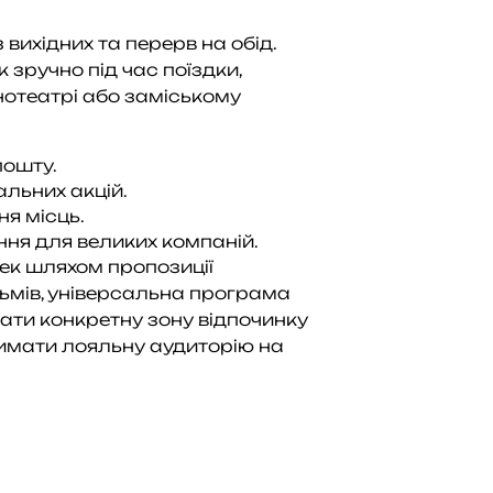
ихідних та перерв на обід.
 зручно під час поїздки,
нотеатрі або заміському
пошту.
льних акцій.
я місць.
ня для великих компаній.
ек шляхом пропозиції
льмів, універсальна програма
ати конкретну зону відпочинку
римати лояльну аудиторію на