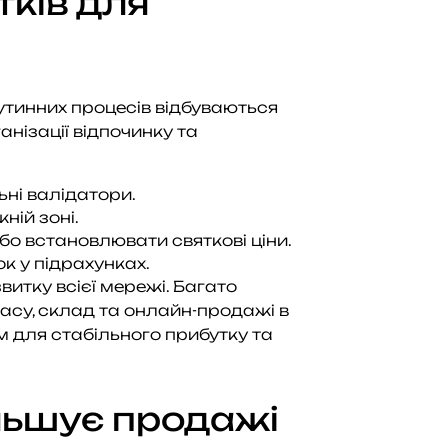
ків для
утинних процесів відбуваються
нізації відпочинку та
ні валідатори.
ній зоні.
бо встановлювати святкові ціни.
к у підрахунках.
витку всієї мережі. Багато
 касу, склад та онлайн-продажі в
м для стабільного прибутку та
ільшує продажі