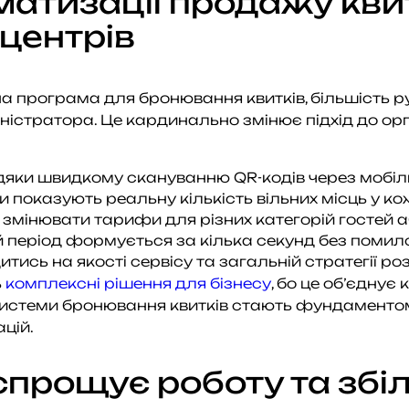
атизації продажу квит
центрів
а програма для бронювання квитків, більшість р
істратора. Це кардинально змінює підхід до орга
дяки швидкому скануванню QR-кодів через мобіль
 показують реальну кількість вільних місць у кож
змінювати тарифи для різних категорій гостей а
ий період формується за кілька секунд без помило
сь на якості сервісу та загальній стратегії роз
ь
комплексні рішення для бізнесу
, бо це об’єднує
і системи бронювання квитків стають фундаменто
цій.
спрощує роботу та зб