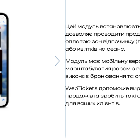
Цей модуль встановлюєть
дозволяє проводити прод
оплатою зон відпочинку (л
або квитків на сеанс.
Модуль має мобільну вер
масштабуватия разом з ва
виконає бронювання та о
WebTickets допоможе вир
продажівта зробить такі 
для ваших клієнтів.