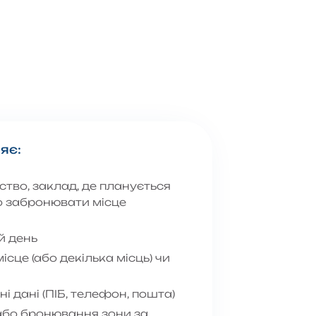
яє:
тво, заклад, де планується
о забронювати місце
й день
сце (або декілька місць) чи
і дані (ПІБ, телефон, пошта)
або бронювання зони за