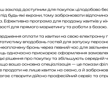
 заклад доступним для покупок цілодобово без в
ід будь-які екрани, тому забронювати відпочинок
а. Ефективна програма для продажу квитків у кі
ості для прямого маркетингу та роботи з базою.
вердження оплати та квитки на свою електронну 
статистику вподобань гостей для запуску персона
еоплачену бронь через певний час для звільненн
ісць одночасно прискорює оформлення замовлен
кі рішення про покупку та збільшують середній ч
якщо ваша основна спеціалізація — це покази фі
 продати не лише квиток на сеанс, а й забронюв
магає створити дійсно професійний сервіс та от