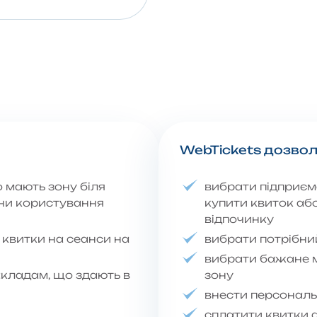
WebTickets дозвол
 мають зону біля
вибрати підприємс
ни користування
купити квиток аб
відпочинку
 квитки на сеанси на
вибрати потрібни
вибрати бажане мі
кладам, що здають в
зону
внести персональн
сплатити квитки 