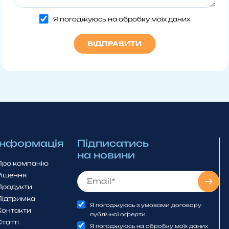
Я погоджуюсь на обробку моїх даних
Інформація
Підписатись
на новини
Про компанію
Рішення
Продукти
Підтримка
Я погоджуюсь з умовами договору
Контакти
публічної оферти
Статті
Я погоджуюсь на обробку моїх даних