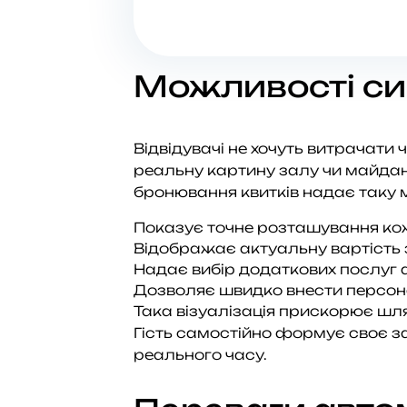
Можливості си
Відвідувачі не хочуть витрачати 
реальну картину залу чи майда
бронювання квитків надає таку мо
Показує точне розташування кож
Відображає актуальну вартість 
Надає вибір додаткових послуг 
Дозволяє швидко внести персона
Така візуалізація прискорює шля
Гість самостійно формує своє з
реального часу.