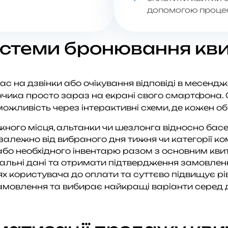
допомогою процес
стеми бронювання квит
час на дзвінки або очікування відповіді в месенд
нчика просто зараз на екрані свого смартфона.
жливість через інтерактивні схеми, де кожен об’є
ного місця, альтанки чи шезлонга відносно басе
залежно від вибраного дня тижня чи категорії к
або необхідного інвентарю разом з основним кви
льні дані та отримати підтвердження замовлен
х користувача до оплати та суттєво підвищує рі
амовлення та вибирає найкращі варіанти серед 